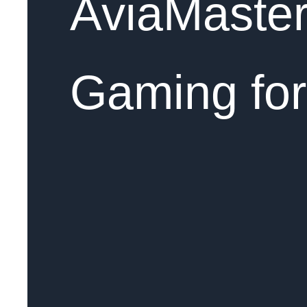
AviaMaster
Gaming for