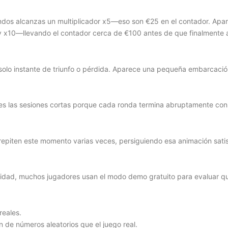
os alcanzas un multiplicador x5—eso son €25 en el contador. Aparece
x10—llevando el contador cerca de €100 antes de que finalmente at
olo instante de triunfo o pérdida. Aparece una pequeña embarcación e
 las sesiones cortas porque cada ronda termina abruptamente con 
epiten este momento varias veces, persiguiendo esa animación satisfa
ensidad, muchos jugadores usan el modo demo gratuito para evaluar
reales.
de números aleatorios que el juego real.