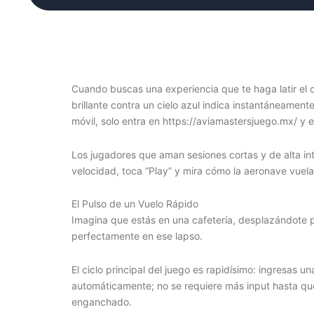
Cuando buscas una experiencia que te haga latir el 
brillante contra un cielo azul indica instantáneament
móvil, solo entra en https://aviamastersjuego.mx/ y 
Los jugadores que aman sesiones cortas y de alta in
velocidad, toca “Play” y mira cómo la aeronave vuela
El Pulso de un Vuelo Rápido
Imagina que estás en una cafetería, desplazándote p
perfectamente en ese lapso.
El ciclo principal del juego es rapidísimo: ingresas 
automáticamente; no se requiere más input hasta que 
enganchado.