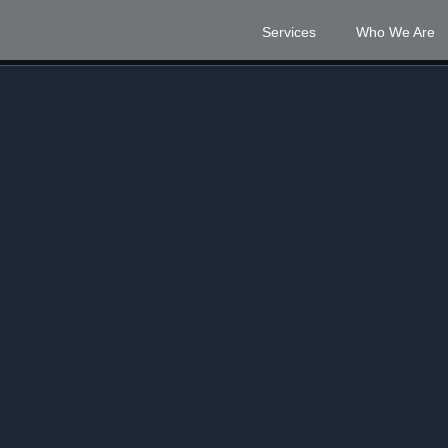
Services
Who We Are