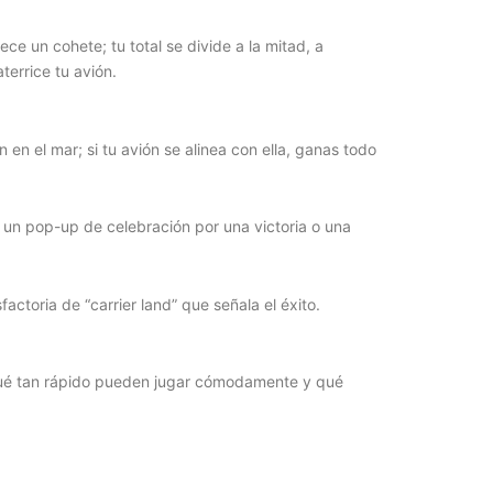
 un cohete; tu total se divide a la mitad, a
errice tu avión.
n el mar; si tu avión se alinea con ella, ganas todo
un pop-up de celebración por una victoria o una
ctoria de “carrier land” que señala el éxito.
 qué tan rápido pueden jugar cómodamente y qué