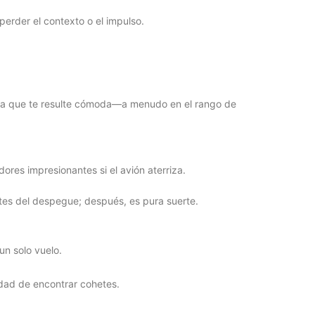
perder el contexto o el impulso.
esta que te resulte cómoda—a menudo en el rango de
ores impresionantes si el avión aterriza.
ntes del despegue; después, es pura suerte.
n solo vuelo.
idad de encontrar cohetes.