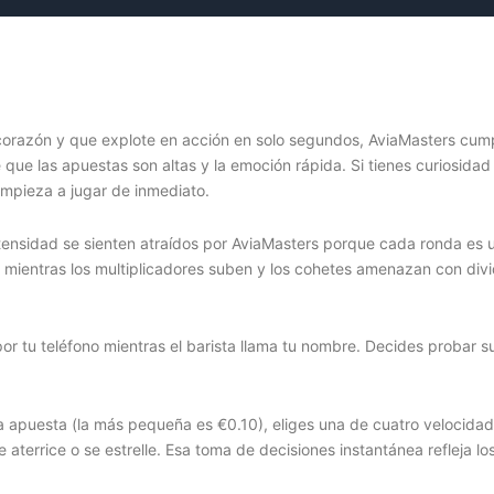
corazón y que explote en acción en solo segundos, AviaMasters cumpl
e que las apuestas son altas y la emoción rápida. Si tienes curiosid
empieza a jugar de inmediato.
tensidad se sienten atraídos por AviaMasters porque cada ronda es 
 mientras los multiplicadores suben y los cohetes amenazan con divid
or tu teléfono mientras el barista llama tu nombre. Decides probar 
una apuesta (la más pequeña es €0.10), eliges una de cuatro velocidad
aterrice o se estrelle. Esa toma de decisiones instantánea refleja l